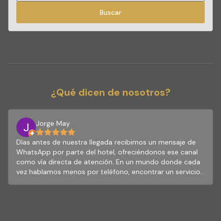
Buscar
¿Qué dicen de nosotros?
Jorge May
Días antes de nuestra llegada recibimos un mensaje de
WhatsApp por parte del hotel, ofreciéndonos ese canal
como vía directa de atención. En un mundo donde cada
vez hablamos menos por teléfono, encontrar un servicio
que se adapte tan bien a nuestras formas actuales de
comunicarnos fue una grata sorpresa. Desde ese instante
supe que la experiencia sería especial. El día de nuestra
llegada nos preguntaron nuestro estimado de arribo para