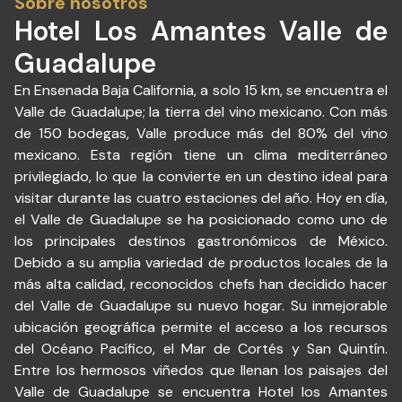
Sobre nosotros
impecable. Y luego llega el desayuno… ¡Dios santo, qué
Hotel Los Amantes Valle de
chilaquiles! ¡Qué café! Pero sobre todo: qué servicio. Se
nota ese toque oaxaqueño en la atención una mezcla de
Guadalupe
calidez, orgullo y genuino deseo de hacerte sentir
bienvenido. El rol de canela es, sin exagerar, un pequeño
En Ensenada Baja California, a solo 15 km, se encuentra el
orgasmo culinario; los chilaquiles rojos y verdes, una
Valle de Guadalupe; la tierra del vino mexicano. Con más
delicia absoluta; y el café… simplemente exquisito.
de 150 bodegas, Valle produce más del 80% del vino
Agradezco profundamente a todo el staff por regalarnos
mexicano. Esta región tiene un clima mediterráneo
un respiro del estrés de la ciudad, aunque fuera por un
día. Incluso la señora y el señor que reciben en la entrada
privilegiado, lo que la convierte en un destino ideal para
lo hacen con una calidez tan sincera que uno siente que
visitar durante las cuatro estaciones del año. Hoy en día,
llega a casa y no solo a un hotel. Definitivamente volvería.
el Valle de Guadalupe se ha posicionado como uno de
Y ahora, sin duda, quiero conocer su hotel hermano en
los principales destinos gastronómicos de México.
Oaxaca. Gracias por todo. Y gracias por recordarnos que
Debido a su amplia variedad de productos locales de la
la hospitalidad, cuando es auténtica, se siente en el alma.
más alta calidad, reconocidos chefs han decidido hacer
del Valle de Guadalupe su nuevo hogar. Su inmejorable
ubicación geográfica permite el acceso a los recursos
del Océano Pacífico, el Mar de Cortés y San Quintín.
Entre los hermosos viñedos que llenan los paisajes del
Valle de Guadalupe se encuentra Hotel los Amantes